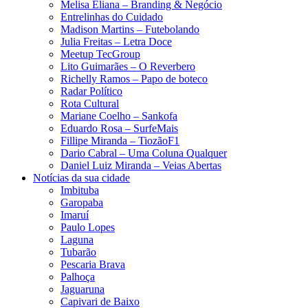
Melisa Eliana – Branding & Negócio
Entrelinhas do Cuidado
Madison Martins – Futebolando
Julia Freitas​ – Letra Doce
Meetup TecGroup
Lito Guimarães – O Reverbero
Richelly Ramos​ – Papo de boteco
Radar Político
Rota Cultural
Mariane Coelho – Sankofa
Eduardo Rosa​ – SurfeMais
Fillipe Miranda – TiozãoF1
Dario Cabral – Uma Coluna Qualquer
Daniel Luiz Miranda – Veias Abertas
Notícias da sua cidade
Imbituba
Garopaba
Imaruí
Paulo Lopes
Laguna
Tubarão
Pescaria Brava
Palhoça
Jaguaruna
Capivari de Baixo