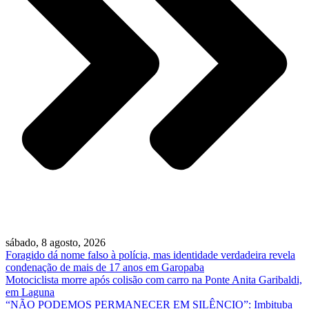
sábado, 8 agosto, 2026
Foragido dá nome falso à polícia, mas identidade verdadeira revela
condenação de mais de 17 anos em Garopaba
Motociclista morre após colisão com carro na Ponte Anita Garibaldi,
em Laguna
“NÃO PODEMOS PERMANECER EM SILÊNCIO”: Imbituba