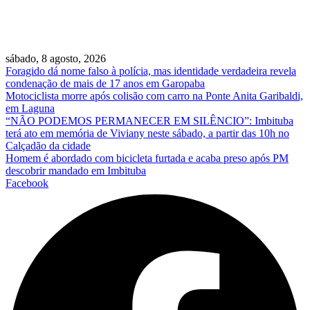
sábado, 8 agosto, 2026
Foragido dá nome falso à polícia, mas identidade verdadeira revela
condenação de mais de 17 anos em Garopaba
Motociclista morre após colisão com carro na Ponte Anita Garibaldi,
em Laguna
“NÃO PODEMOS PERMANECER EM SILÊNCIO”: Imbituba
terá ato em memória de Viviany neste sábado, a partir das 10h no
Calçadão da cidade
Homem é abordado com bicicleta furtada e acaba preso após PM
descobrir mandado em Imbituba
Facebook