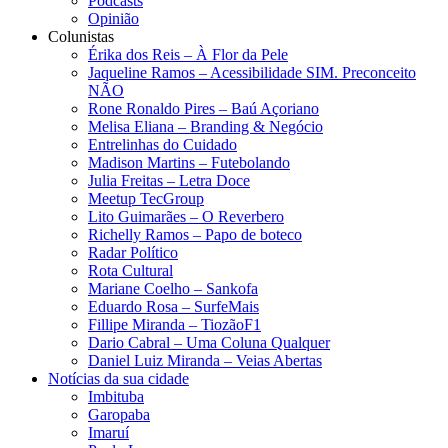
Podcasts
Opinião
Colunistas
Érika dos Reis​ – À Flor da Pele
Jaqueline Ramos – Acessibilidade SIM. Preconceito
NÃO
Rone Ronaldo Pires – Baú Açoriano
Melisa Eliana – Branding & Negócio
Entrelinhas do Cuidado
Madison Martins – Futebolando
Julia Freitas​ – Letra Doce
Meetup TecGroup
Lito Guimarães – O Reverbero
Richelly Ramos​ – Papo de boteco
Radar Político
Rota Cultural
Mariane Coelho – Sankofa
Eduardo Rosa​ – SurfeMais
Fillipe Miranda – TiozãoF1
Dario Cabral – Uma Coluna Qualquer
Daniel Luiz Miranda – Veias Abertas
Notícias da sua cidade
Imbituba
Garopaba
Imaruí