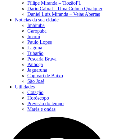
Fillipe Miranda – TiozãoF1
Dario Cabral – Uma Coluna Qualquer
Daniel Luiz Miranda – Veias Abertas
Notícias da sua cidade
Imbituba
Garopaba
Imaruí
Paulo Lopes
Laguna
Tubarão
Pescaria Brava
Palhoça
Jaguaruna
Capivari de Baixo
São José
Utilidades
Cotação
Horóscopo
Previsão do tempo
Marés e ondas