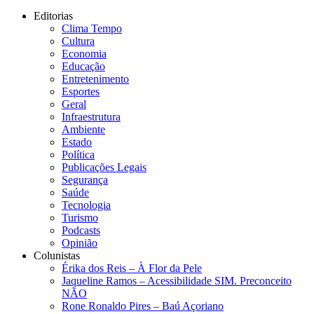
Editorias
Clima Tempo
Cultura
Economia
Educação
Entretenimento
Esportes
Geral
Infraestrutura
Ambiente
Estado
Política
Publicações Legais
Segurança
Saúde
Tecnologia
Turismo
Podcasts
Opinião
Colunistas
Érika dos Reis​ – À Flor da Pele
Jaqueline Ramos – Acessibilidade SIM. Preconceito
NÃO
Rone Ronaldo Pires – Baú Açoriano