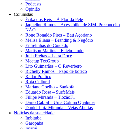
Podcasts
Opinião
Colunistas
Érika dos Reis​ – À Flor da Pele
Jaqueline Ramos – Acessibilidade SIM. Preconceito
NÃO
Rone Ronaldo Pires – Baú Açoriano
Melisa Eliana – Branding & Negócio
Entrelinhas do Cuidado
Madison Martins – Futebolando
Julia Freitas​ – Letra Doce
Meetup TecGroup
Lito Guimarães – O Reverbero
Richelly Ramos​ – Papo de boteco
Radar Político
Rota Cultural
Mariane Coelho – Sankofa
Eduardo Rosa​ – SurfeMais
Fillipe Miranda – TiozãoF1
Dario Cabral – Uma Coluna Qualquer
Daniel Luiz Miranda – Veias Abertas
Notícias da sua cidade
Imbituba
Garopaba
Imaruí