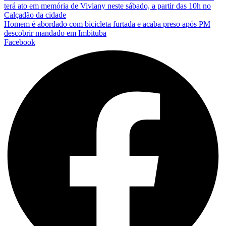
terá ato em memória de Viviany neste sábado, a partir das 10h no
Calçadão da cidade
Homem é abordado com bicicleta furtada e acaba preso após PM
descobrir mandado em Imbituba
Facebook