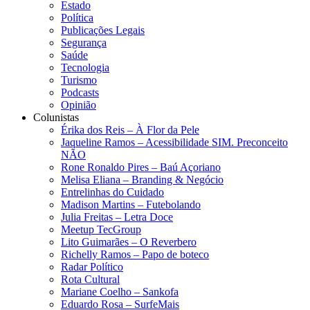
Estado
Política
Publicações Legais
Segurança
Saúde
Tecnologia
Turismo
Podcasts
Opinião
Colunistas
Érika dos Reis​ – À Flor da Pele
Jaqueline Ramos – Acessibilidade SIM. Preconceito
NÃO
Rone Ronaldo Pires – Baú Açoriano
Melisa Eliana – Branding & Negócio
Entrelinhas do Cuidado
Madison Martins – Futebolando
Julia Freitas​ – Letra Doce
Meetup TecGroup
Lito Guimarães – O Reverbero
Richelly Ramos​ – Papo de boteco
Radar Político
Rota Cultural
Mariane Coelho – Sankofa
Eduardo Rosa​ – SurfeMais