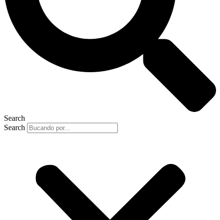
Search
Search