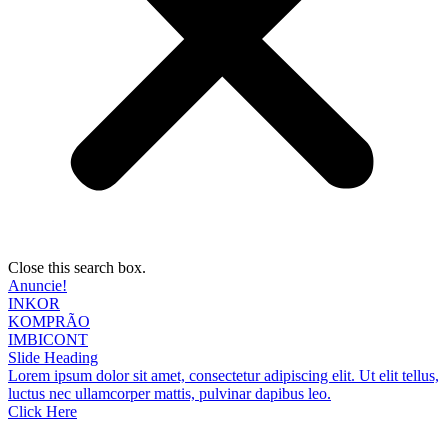
Close this search box.
Anuncie!
INKOR
KOMPRÃO
IMBICONT
Slide Heading
Lorem ipsum dolor sit amet, consectetur adipiscing elit. Ut elit tellus,
luctus nec ullamcorper mattis, pulvinar dapibus leo.
Click Here