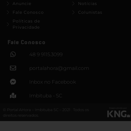
Anuncie
Notícias
Fale Conosco
Colunistas
Políticas de
Privacidade
Fale Conosco
48 9 9115.3099
portalahora@gmail.com
Inbox no Facebook
Imbituba - SC
Desenvolvido por
© Portal AHora – Imbituba SC – 2021 . Todos os
direitos reservados.