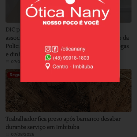
DIC prende duas mulheres por tráfico e
associação para o tráfico; operação teve apoio da
Polícia Militar e resultou na apreensão de drogas
e dinheiro
07/08/2026
Segurança
Trabalhador fica preso após barranco desabar
durante serviço em Imbituba
07/08/2026