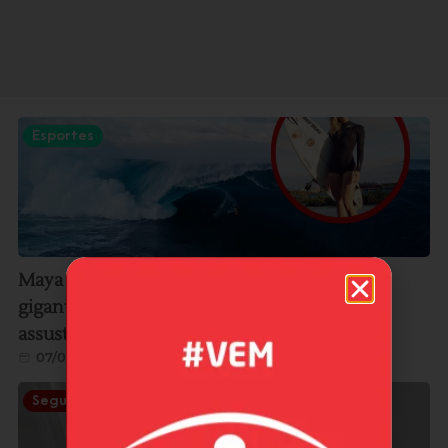
Esportes
Maya Carpinelli revela bastidores de onda
gigante em Teahupoo: “Foi o momento mais
assustador e incrível da minha vida”
07/08/2026
Segurança