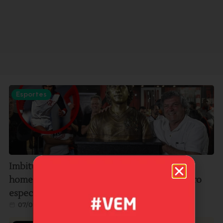
Esportes
Imbitubense e ídolo do Flamengo, Lico será
homenageado pelo clube carioca em encontro
especial no Museu Fla, no RJ
07/08/2026