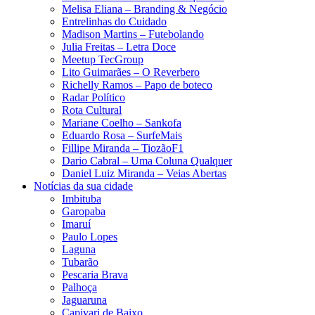
Melisa Eliana – Branding & Negócio
Entrelinhas do Cuidado
Madison Martins – Futebolando
Julia Freitas​ – Letra Doce
Meetup TecGroup
Lito Guimarães – O Reverbero
Richelly Ramos​ – Papo de boteco
Radar Político
Rota Cultural
Mariane Coelho – Sankofa
Eduardo Rosa​ – SurfeMais
Fillipe Miranda – TiozãoF1
Dario Cabral – Uma Coluna Qualquer
Daniel Luiz Miranda – Veias Abertas
Notícias da sua cidade
Imbituba
Garopaba
Imaruí
Paulo Lopes
Laguna
Tubarão
Pescaria Brava
Palhoça
Jaguaruna
Capivari de Baixo