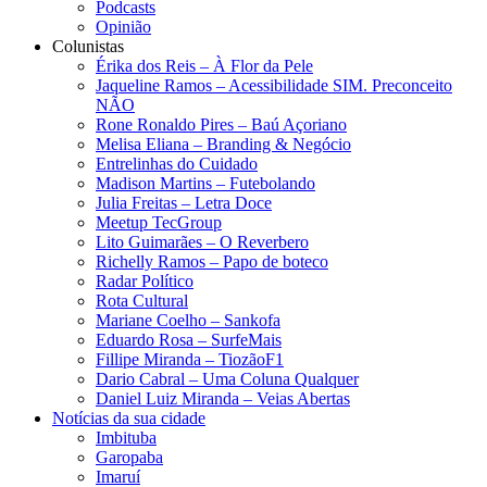
Podcasts
Opinião
Colunistas
Érika dos Reis​ – À Flor da Pele
Jaqueline Ramos – Acessibilidade SIM. Preconceito
NÃO
Rone Ronaldo Pires – Baú Açoriano
Melisa Eliana – Branding & Negócio
Entrelinhas do Cuidado
Madison Martins – Futebolando
Julia Freitas​ – Letra Doce
Meetup TecGroup
Lito Guimarães – O Reverbero
Richelly Ramos​ – Papo de boteco
Radar Político
Rota Cultural
Mariane Coelho – Sankofa
Eduardo Rosa​ – SurfeMais
Fillipe Miranda – TiozãoF1
Dario Cabral – Uma Coluna Qualquer
Daniel Luiz Miranda – Veias Abertas
Notícias da sua cidade
Imbituba
Garopaba
Imaruí