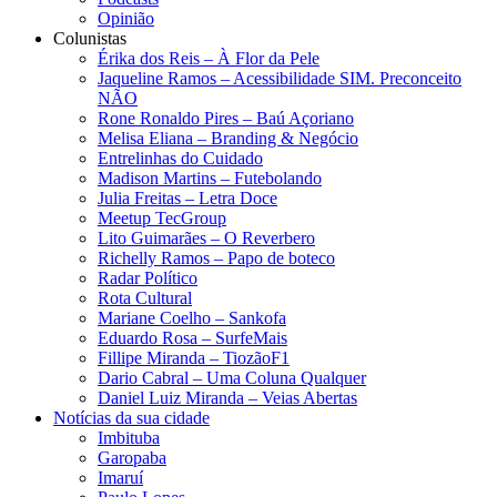
Opinião
Colunistas
Érika dos Reis​ – À Flor da Pele
Jaqueline Ramos – Acessibilidade SIM. Preconceito
NÃO
Rone Ronaldo Pires – Baú Açoriano
Melisa Eliana – Branding & Negócio
Entrelinhas do Cuidado
Madison Martins – Futebolando
Julia Freitas​ – Letra Doce
Meetup TecGroup
Lito Guimarães – O Reverbero
Richelly Ramos​ – Papo de boteco
Radar Político
Rota Cultural
Mariane Coelho – Sankofa
Eduardo Rosa​ – SurfeMais
Fillipe Miranda – TiozãoF1
Dario Cabral – Uma Coluna Qualquer
Daniel Luiz Miranda – Veias Abertas
Notícias da sua cidade
Imbituba
Garopaba
Imaruí