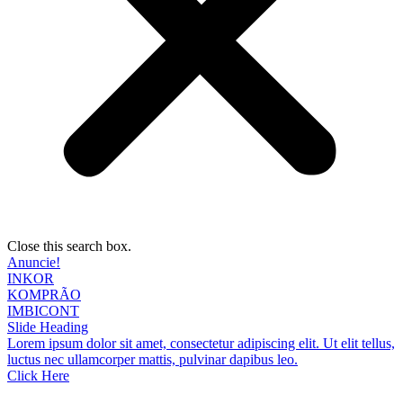
Close this search box.
Anuncie!
INKOR
KOMPRÃO
IMBICONT
Slide Heading
Lorem ipsum dolor sit amet, consectetur adipiscing elit. Ut elit tellus,
luctus nec ullamcorper mattis, pulvinar dapibus leo.
Click Here