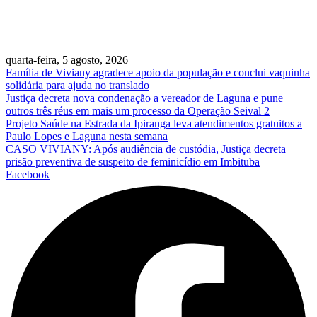
quarta-feira, 5 agosto, 2026
Família de Viviany agradece apoio da população e conclui vaquinha
solidária para ajuda no translado
Justiça decreta nova condenação a vereador de Laguna e pune
outros três réus em mais um processo da Operação Seival 2
Projeto Saúde na Estrada da Ipiranga leva atendimentos gratuitos a
Paulo Lopes e Laguna nesta semana
CASO VIVIANY: Após audiência de custódia, Justiça decreta
prisão preventiva de suspeito de feminicídio em Imbituba
Facebook