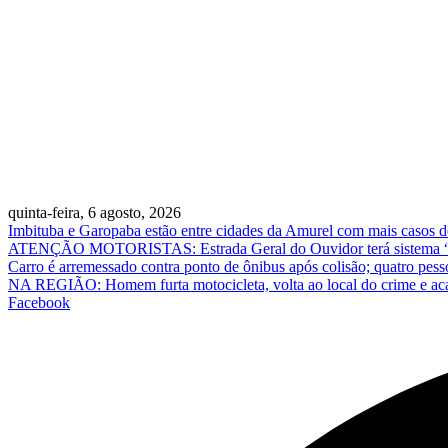
quinta-feira, 6 agosto, 2026
Imbituba e Garopaba estão entre cidades da Amurel com mais casos de
ATENÇÃO MOTORISTAS: Estrada Geral do Ouvidor terá sistema “siga
Carro é arremessado contra ponto de ônibus após colisão; quatro pess
NA REGIÃO: Homem furta motocicleta, volta ao local do crime e ac
Facebook