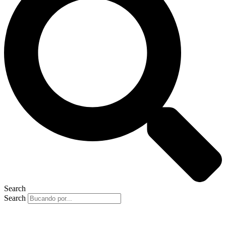
Search
Search