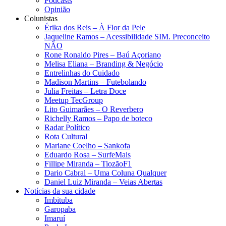
Podcasts
Opinião
Colunistas
Érika dos Reis​ – À Flor da Pele
Jaqueline Ramos – Acessibilidade SIM. Preconceito
NÃO
Rone Ronaldo Pires – Baú Açoriano
Melisa Eliana – Branding & Negócio
Entrelinhas do Cuidado
Madison Martins – Futebolando
Julia Freitas​ – Letra Doce
Meetup TecGroup
Lito Guimarães – O Reverbero
Richelly Ramos​ – Papo de boteco
Radar Político
Rota Cultural
Mariane Coelho – Sankofa
Eduardo Rosa​ – SurfeMais
Fillipe Miranda – TiozãoF1
Dario Cabral – Uma Coluna Qualquer
Daniel Luiz Miranda – Veias Abertas
Notícias da sua cidade
Imbituba
Garopaba
Imaruí