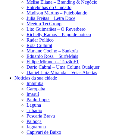
Melisa Eliana – Branding & Negócio
Entrelinhas do Cuidado
Madison Martins – Futebolando
Julia Freitas​ – Letra Doce
Meetup TecGroup
Lito Guimarães – O Reverbero
Richelly Ramos​ – Papo de boteco
Radar Político
Rota Cultural
Mariane Coelho – Sankofa
Eduardo Rosa​ – SurfeMais
Fillipe Miranda – TiozãoF1
Dario Cabral – Uma Coluna Qualquer
Daniel Luiz Miranda – Veias Abertas
Notícias da sua cidade
Imbituba
Garopaba
Imaruí
Paulo Lopes
Laguna
Tubarão
Pescaria Brava
Palhoça
Jaguaruna
Capivari de Baixo