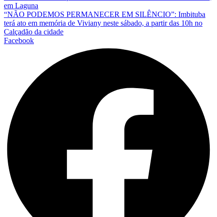
em Laguna
“NÃO PODEMOS PERMANECER EM SILÊNCIO”: Imbituba
terá ato em memória de Viviany neste sábado, a partir das 10h no
Calçadão da cidade
Facebook