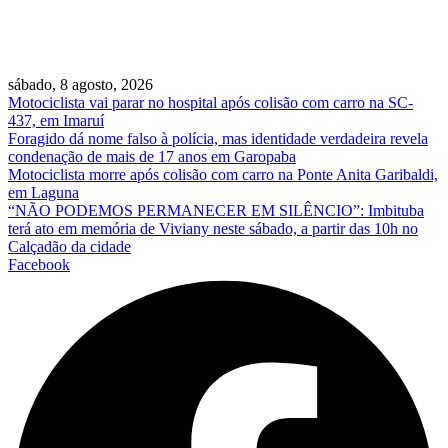
sábado, 8 agosto, 2026
Motociclista vai parar no hospital após colisão com carro na SC-
437, em Imaruí
Foragido dá nome falso à polícia, mas identidade verdadeira revela
condenação de mais de 17 anos em Garopaba
Motociclista morre após colisão com carro na Ponte Anita Garibaldi,
em Laguna
“NÃO PODEMOS PERMANECER EM SILÊNCIO”: Imbituba
terá ato em memória de Viviany neste sábado, a partir das 10h no
Calçadão da cidade
Facebook