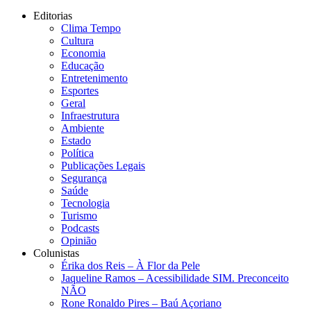
Editorias
Clima Tempo
Cultura
Economia
Educação
Entretenimento
Esportes
Geral
Infraestrutura
Ambiente
Estado
Política
Publicações Legais
Segurança
Saúde
Tecnologia
Turismo
Podcasts
Opinião
Colunistas
Érika dos Reis​ – À Flor da Pele
Jaqueline Ramos – Acessibilidade SIM. Preconceito
NÃO
Rone Ronaldo Pires – Baú Açoriano