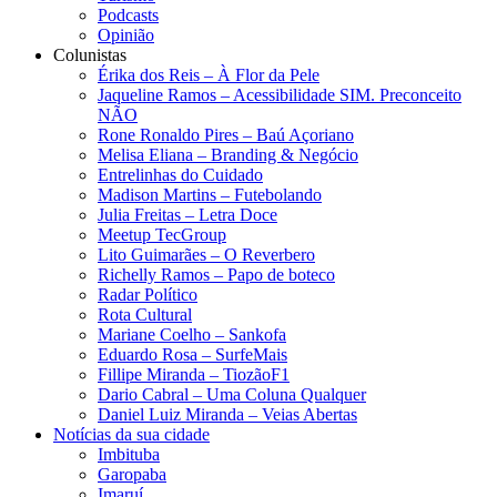
Podcasts
Opinião
Colunistas
Érika dos Reis​ – À Flor da Pele
Jaqueline Ramos – Acessibilidade SIM. Preconceito
NÃO
Rone Ronaldo Pires – Baú Açoriano
Melisa Eliana – Branding & Negócio
Entrelinhas do Cuidado
Madison Martins – Futebolando
Julia Freitas​ – Letra Doce
Meetup TecGroup
Lito Guimarães – O Reverbero
Richelly Ramos​ – Papo de boteco
Radar Político
Rota Cultural
Mariane Coelho – Sankofa
Eduardo Rosa​ – SurfeMais
Fillipe Miranda – TiozãoF1
Dario Cabral – Uma Coluna Qualquer
Daniel Luiz Miranda – Veias Abertas
Notícias da sua cidade
Imbituba
Garopaba
Imaruí