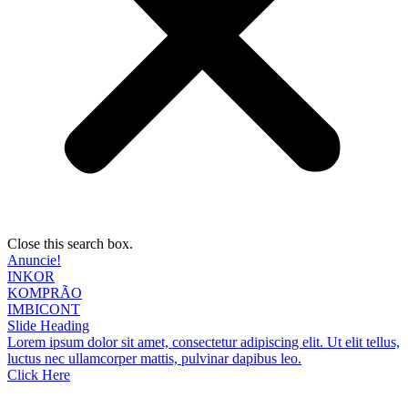
Close this search box.
Anuncie!
INKOR
KOMPRÃO
IMBICONT
Slide Heading
Lorem ipsum dolor sit amet, consectetur adipiscing elit. Ut elit tellus,
luctus nec ullamcorper mattis, pulvinar dapibus leo.
Click Here