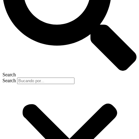
Search
Search