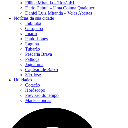
Fillipe Miranda – TiozãoF1
Dario Cabral – Uma Coluna Qualquer
Daniel Luiz Miranda – Veias Abertas
Notícias da sua cidade
Imbituba
Garopaba
Imaruí
Paulo Lopes
Laguna
Tubarão
Pescaria Brava
Palhoça
Jaguaruna
Capivari de Baixo
São José
Utilidades
Cotação
Horóscopo
Previsão do tempo
Marés e ondas