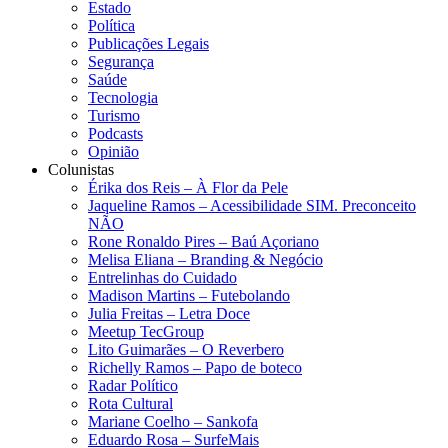
Estado
Política
Publicações Legais
Segurança
Saúde
Tecnologia
Turismo
Podcasts
Opinião
Colunistas
Érika dos Reis​ – À Flor da Pele
Jaqueline Ramos – Acessibilidade SIM. Preconceito
NÃO
Rone Ronaldo Pires – Baú Açoriano
Melisa Eliana – Branding & Negócio
Entrelinhas do Cuidado
Madison Martins – Futebolando
Julia Freitas​ – Letra Doce
Meetup TecGroup
Lito Guimarães – O Reverbero
Richelly Ramos​ – Papo de boteco
Radar Político
Rota Cultural
Mariane Coelho – Sankofa
Eduardo Rosa​ – SurfeMais