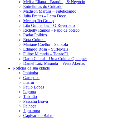
Melisa Eliana – Branding & Negócio
Entrelinhas do Cuidado
Madison Martins – Futebolando
Julia Freitas​ – Letra Doce
Meetup TecGroup
Lito Guimarães – O Reverbero
Richelly Ramos​ – Papo de boteco
Radar Político
Rota Cultural
Mariane Coelho – Sankofa
Eduardo Rosa​ – SurfeMais
Fillipe Miranda – TiozãoF1
Dario Cabral – Uma Coluna Qualquer
Daniel Luiz Miranda – Veias Abertas
Notícias da sua cidade
Imbituba
Garopaba
Imaruí
Paulo Lopes
Laguna
Tubarão
Pescaria Brava
Palhoça
Jaguaruna
Capivari de Baixo