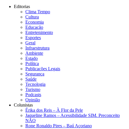
Editorias
Clima Tempo
Cultura
Economia
Educação
Entretenimento
Esportes
Geral
Infraestrutura
Ambiente
Estado
Política
Publicações Legais
Segurança
Saúde
Tecnologia
Turismo
Podcasts
Opinião
Colunistas
Érika dos Reis​ – À Flor da Pele
Jaqueline Ramos – Acessibilidade SIM. Preconceito
NÃO
Rone Ronaldo Pires – Baú Açoriano