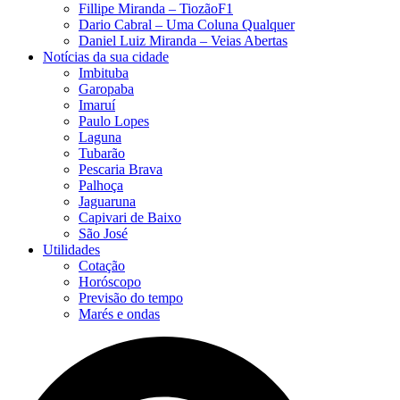
Fillipe Miranda – TiozãoF1
Dario Cabral – Uma Coluna Qualquer
Daniel Luiz Miranda – Veias Abertas
Notícias da sua cidade
Imbituba
Garopaba
Imaruí
Paulo Lopes
Laguna
Tubarão
Pescaria Brava
Palhoça
Jaguaruna
Capivari de Baixo
São José
Utilidades
Cotação
Horóscopo
Previsão do tempo
Marés e ondas