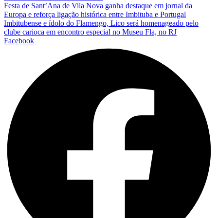
Festa de Sant’Ana de Vila Nova ganha destaque em jornal da
Europa e reforça ligação histórica entre Imbituba e Portugal
Imbitubense e ídolo do Flamengo, Lico será homenageado pelo
clube carioca em encontro especial no Museu Fla, no RJ
Facebook