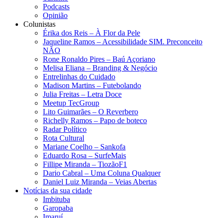
Podcasts
Opinião
Colunistas
Érika dos Reis​ – À Flor da Pele
Jaqueline Ramos – Acessibilidade SIM. Preconceito
NÃO
Rone Ronaldo Pires – Baú Açoriano
Melisa Eliana – Branding & Negócio
Entrelinhas do Cuidado
Madison Martins – Futebolando
Julia Freitas​ – Letra Doce
Meetup TecGroup
Lito Guimarães – O Reverbero
Richelly Ramos​ – Papo de boteco
Radar Político
Rota Cultural
Mariane Coelho – Sankofa
Eduardo Rosa​ – SurfeMais
Fillipe Miranda – TiozãoF1
Dario Cabral – Uma Coluna Qualquer
Daniel Luiz Miranda – Veias Abertas
Notícias da sua cidade
Imbituba
Garopaba
Imaruí