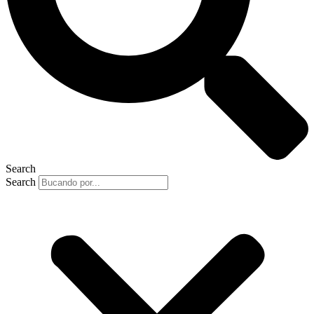
Search
Search