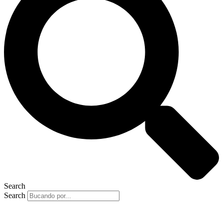
Search
Search