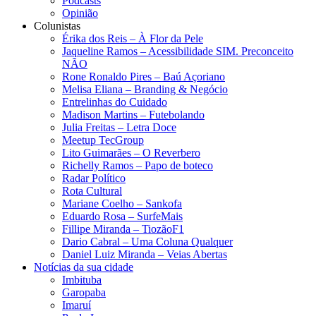
Podcasts
Opinião
Colunistas
Érika dos Reis​ – À Flor da Pele
Jaqueline Ramos – Acessibilidade SIM. Preconceito
NÃO
Rone Ronaldo Pires – Baú Açoriano
Melisa Eliana – Branding & Negócio
Entrelinhas do Cuidado
Madison Martins – Futebolando
Julia Freitas​ – Letra Doce
Meetup TecGroup
Lito Guimarães – O Reverbero
Richelly Ramos​ – Papo de boteco
Radar Político
Rota Cultural
Mariane Coelho – Sankofa
Eduardo Rosa​ – SurfeMais
Fillipe Miranda – TiozãoF1
Dario Cabral – Uma Coluna Qualquer
Daniel Luiz Miranda – Veias Abertas
Notícias da sua cidade
Imbituba
Garopaba
Imaruí