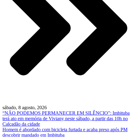
sábado, 8 agosto, 2026
“NÃO PODEMOS PERMANECER EM SILÊNCIO”: Imbituba
terá ato em memória de Viviany neste sábado, a partir das 10h no
Calçadão da cidade
Homem é abordado com bicicleta furtada e acaba preso após PM
descobrir mandado em Imbituba