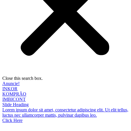
Close this search box.
Anuncie!
INKOR
KOMPRÃO
IMBICONT
Slide Heading
Lorem ipsum dolor sit amet, consectetur adipiscing elit. Ut elit tellus,
luctus nec ullamcorper mattis, pulvinar dapibus leo.
Click Here