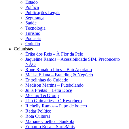
Estado
Política
Publicações Legais
Segurança
Saúde
Tecnologia
Turismo
Podcasts
Opinião
Colunistas
Érika dos Reis​ – À Flor da Pele
Jaqueline Ramos – Acessibilidade SIM. Preconceito
NÃO
Rone Ronaldo Pires – Baú Açoriano
Melisa Eliana – Branding & Negócio
Entrelinhas do Cuidado
Madison Martins – Futebolando
Julia Freitas​ – Letra Doce
Meetup TecGroup
Lito Guimarães – O Reverbero
Richelly Ramos​ – Papo de boteco
Radar Político
Rota Cultural
Mariane Coelho – Sankofa
Eduardo Rosa​ – SurfeMais