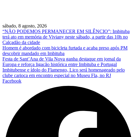
sábado, 8 agosto, 2026
“NÃO PODEMOS PERMANECER EM SILÊNCIO”: Imbituba
terá ato em memória de Viviany neste sábado, a partir das 10h no
Calçadão da cidade
Homem é abordado com bicicleta furtada e acaba preso após PM
descobrir mandado em Imbituba
Festa de Sant’Ana de Vila Nova ganha destaque em jornal da
Europa e reforça ligação histórica entre Imbituba e Portugal
Imbitubense e ídolo do Flamengo, Lico será homenageado pelo
clube carioca em encontro especial no Museu Fla, no RJ
Facebook