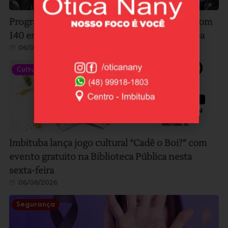
Programa Bombeiro Mirim inicia atividades com
140 estudantes da rede municipal de Imbituba
06/08/2026
Cultura
Imbituba lança jogo cultural “Cadê o Boi?” com
evento gratuito na Biblioteca Pública nesta
sexta-feira
06/08/2026
Segurança