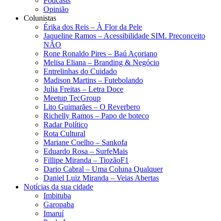
Podcasts
Opinião
Colunistas
Érika dos Reis​ – À Flor da Pele
Jaqueline Ramos – Acessibilidade SIM. Preconceito
NÃO
Rone Ronaldo Pires – Baú Açoriano
Melisa Eliana – Branding & Negócio
Entrelinhas do Cuidado
Madison Martins – Futebolando
Julia Freitas​ – Letra Doce
Meetup TecGroup
Lito Guimarães – O Reverbero
Richelly Ramos​ – Papo de boteco
Radar Político
Rota Cultural
Mariane Coelho – Sankofa
Eduardo Rosa​ – SurfeMais
Fillipe Miranda – TiozãoF1
Dario Cabral – Uma Coluna Qualquer
Daniel Luiz Miranda – Veias Abertas
Notícias da sua cidade
Imbituba
Garopaba
Imaruí