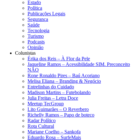
Estado
Política
Publicações Legais
Segurança
Saúde
Tecnologia
Turismo
Podcasts
Opinião
Colunistas
Érika dos Reis​ – À Flor da Pele
Jaqueline Ramos – Acessibilidade SIM. Preconceito
NÃO
Rone Ronaldo Pires – Baú Açoriano
Melisa Eliana – Branding & Negócio
Entrelinhas do Cuidado
Madison Martins – Futebolando
Julia Freitas​ – Letra Doce
Meetup TecGroup
Lito Guimarães – O Reverbero
Richelly Ramos​ – Papo de boteco
Radar Político
Rota Cultural
Mariane Coelho – Sankofa
Eduardo Rosa​ – SurfeMais