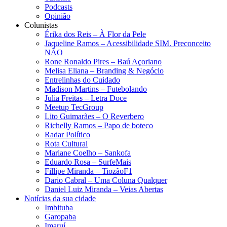
Podcasts
Opinião
Colunistas
Érika dos Reis​ – À Flor da Pele
Jaqueline Ramos – Acessibilidade SIM. Preconceito
NÃO
Rone Ronaldo Pires – Baú Açoriano
Melisa Eliana – Branding & Negócio
Entrelinhas do Cuidado
Madison Martins – Futebolando
Julia Freitas​ – Letra Doce
Meetup TecGroup
Lito Guimarães – O Reverbero
Richelly Ramos​ – Papo de boteco
Radar Político
Rota Cultural
Mariane Coelho – Sankofa
Eduardo Rosa​ – SurfeMais
Fillipe Miranda – TiozãoF1
Dario Cabral – Uma Coluna Qualquer
Daniel Luiz Miranda – Veias Abertas
Notícias da sua cidade
Imbituba
Garopaba
Imaruí