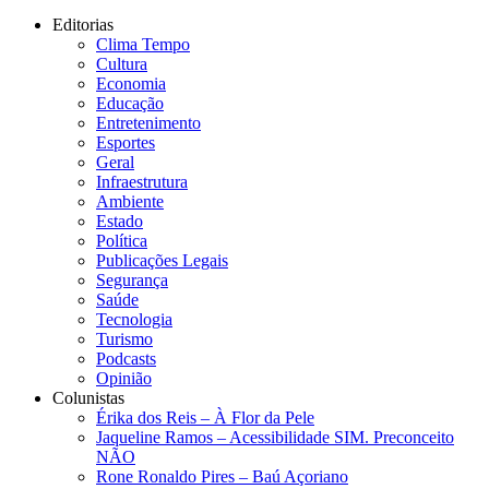
Editorias
Clima Tempo
Cultura
Economia
Educação
Entretenimento
Esportes
Geral
Infraestrutura
Ambiente
Estado
Política
Publicações Legais
Segurança
Saúde
Tecnologia
Turismo
Podcasts
Opinião
Colunistas
Érika dos Reis​ – À Flor da Pele
Jaqueline Ramos – Acessibilidade SIM. Preconceito
NÃO
Rone Ronaldo Pires – Baú Açoriano