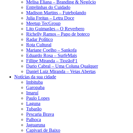
Melisa Eliana – Branding & Negócio
Entrelinhas do Cuidado
Madison Martins – Futebolando
Julia Freitas​ – Letra Doce
Meetup TecGroup
Lito Guimarães – O Reverbero
Richelly Ramos​ – Papo de boteco
Radar Político
Rota Cultural
Mariane Coelho – Sankofa
Eduardo Rosa​ – SurfeMais
Fillipe Miranda – TiozãoF1
Dario Cabral – Uma Coluna Qualquer
Daniel Luiz Miranda – Veias Abertas
Notícias da sua cidade
Imbituba
Garopaba
Imaruí
Paulo Lopes
Laguna
Tubarão
Pescaria Brava
Palhoça
Jaguaruna
Capivari de Baixo