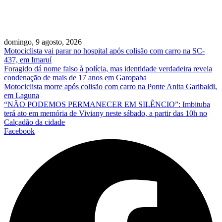
domingo, 9 agosto, 2026
Motociclista vai parar no hospital após colisão com carro na SC-
437, em Imaruí
Foragido dá nome falso à polícia, mas identidade verdadeira revela
condenação de mais de 17 anos em Garopaba
Motociclista morre após colisão com carro na Ponte Anita Garibaldi,
em Laguna
“NÃO PODEMOS PERMANECER EM SILÊNCIO”: Imbituba
terá ato em memória de Viviany neste sábado, a partir das 10h no
Calçadão da cidade
Facebook