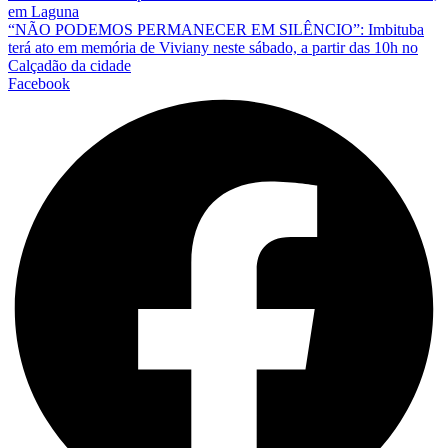
em Laguna
“NÃO PODEMOS PERMANECER EM SILÊNCIO”: Imbituba
terá ato em memória de Viviany neste sábado, a partir das 10h no
Calçadão da cidade
Facebook