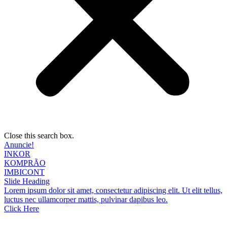
Close this search box.
Anuncie!
INKOR
KOMPRÃO
IMBICONT
Slide Heading
Lorem ipsum dolor sit amet, consectetur adipiscing elit. Ut elit tellus,
luctus nec ullamcorper mattis, pulvinar dapibus leo.
Click Here