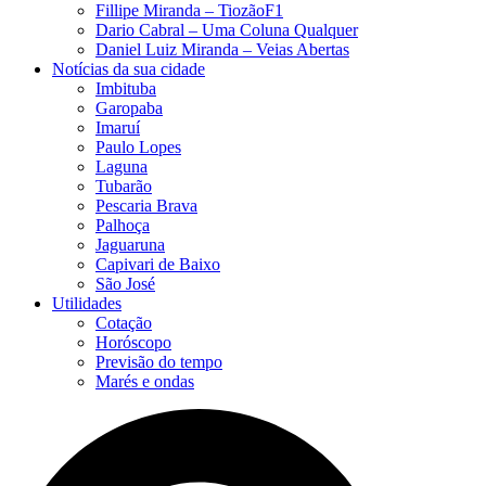
Fillipe Miranda – TiozãoF1
Dario Cabral – Uma Coluna Qualquer
Daniel Luiz Miranda – Veias Abertas
Notícias da sua cidade
Imbituba
Garopaba
Imaruí
Paulo Lopes
Laguna
Tubarão
Pescaria Brava
Palhoça
Jaguaruna
Capivari de Baixo
São José
Utilidades
Cotação
Horóscopo
Previsão do tempo
Marés e ondas