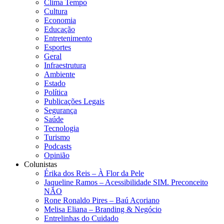
Clima Tempo
Cultura
Economia
Educação
Entretenimento
Esportes
Geral
Infraestrutura
Ambiente
Estado
Política
Publicações Legais
Segurança
Saúde
Tecnologia
Turismo
Podcasts
Opinião
Colunistas
Érika dos Reis​ – À Flor da Pele
Jaqueline Ramos – Acessibilidade SIM. Preconceito
NÃO
Rone Ronaldo Pires – Baú Açoriano
Melisa Eliana – Branding & Negócio
Entrelinhas do Cuidado