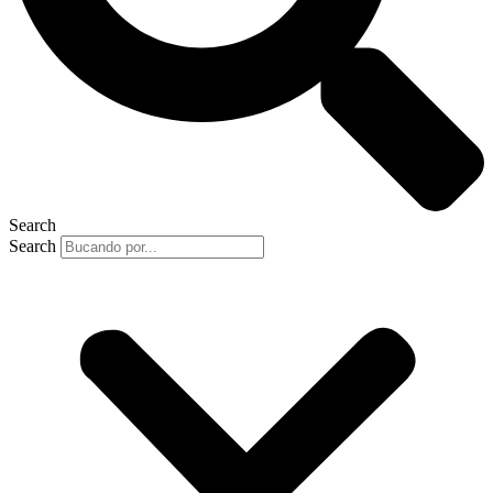
Search
Search