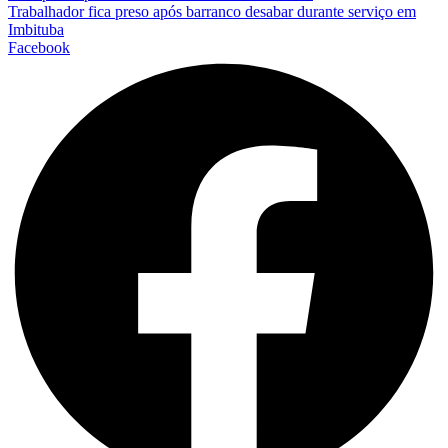
Trabalhador fica preso após barranco desabar durante serviço em
Imbituba
Facebook