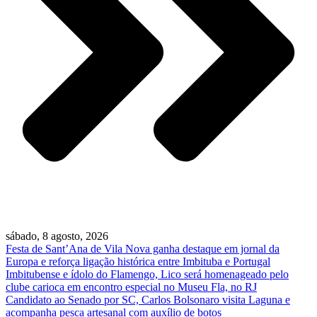
sábado, 8 agosto, 2026
Festa de Sant’Ana de Vila Nova ganha destaque em jornal da
Europa e reforça ligação histórica entre Imbituba e Portugal
Imbitubense e ídolo do Flamengo, Lico será homenageado pelo
clube carioca em encontro especial no Museu Fla, no RJ
Candidato ao Senado por SC, Carlos Bolsonaro visita Laguna e
acompanha pesca artesanal com auxílio de botos