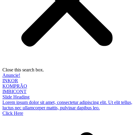
Close this search box.
Anuncie!
INKOR
KOMPRÃO
IMBICONT
Slide Heading
Lorem ipsum dolor sit amet, consectetur adipiscing elit. Ut elit tellus,
luctus nec ullamcorper mattis, pulvinar dapibus leo.
Click Here