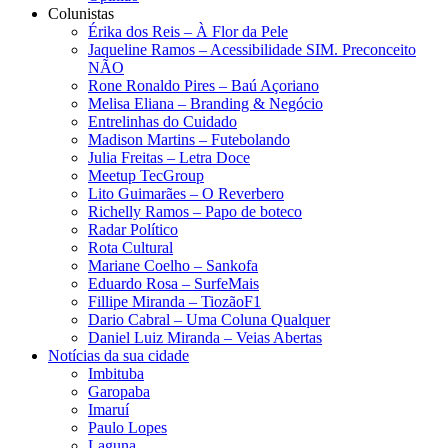
Colunistas
Érika dos Reis​ – À Flor da Pele
Jaqueline Ramos – Acessibilidade SIM. Preconceito
NÃO
Rone Ronaldo Pires – Baú Açoriano
Melisa Eliana – Branding & Negócio
Entrelinhas do Cuidado
Madison Martins – Futebolando
Julia Freitas​ – Letra Doce
Meetup TecGroup
Lito Guimarães – O Reverbero
Richelly Ramos​ – Papo de boteco
Radar Político
Rota Cultural
Mariane Coelho – Sankofa
Eduardo Rosa​ – SurfeMais
Fillipe Miranda – TiozãoF1
Dario Cabral – Uma Coluna Qualquer
Daniel Luiz Miranda – Veias Abertas
Notícias da sua cidade
Imbituba
Garopaba
Imaruí
Paulo Lopes
Laguna