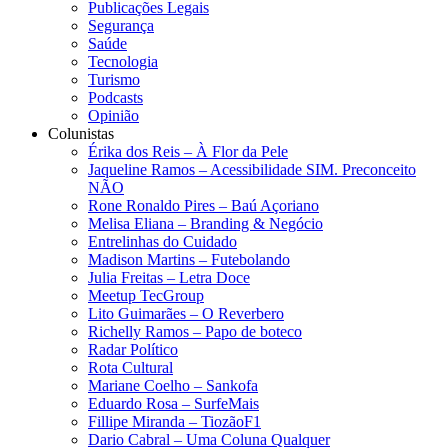
Publicações Legais
Segurança
Saúde
Tecnologia
Turismo
Podcasts
Opinião
Colunistas
Érika dos Reis​ – À Flor da Pele
Jaqueline Ramos – Acessibilidade SIM. Preconceito
NÃO
Rone Ronaldo Pires – Baú Açoriano
Melisa Eliana – Branding & Negócio
Entrelinhas do Cuidado
Madison Martins – Futebolando
Julia Freitas​ – Letra Doce
Meetup TecGroup
Lito Guimarães – O Reverbero
Richelly Ramos​ – Papo de boteco
Radar Político
Rota Cultural
Mariane Coelho – Sankofa
Eduardo Rosa​ – SurfeMais
Fillipe Miranda – TiozãoF1
Dario Cabral – Uma Coluna Qualquer