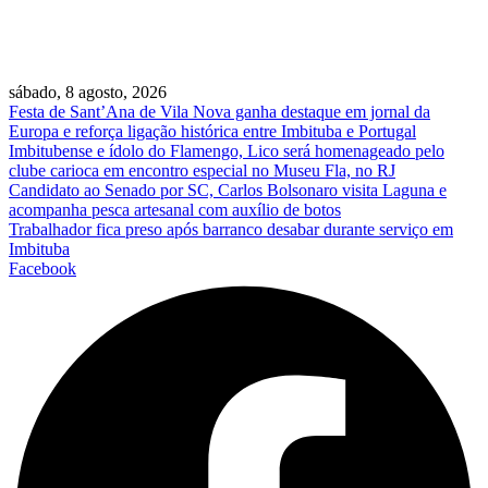
sábado, 8 agosto, 2026
Festa de Sant’Ana de Vila Nova ganha destaque em jornal da
Europa e reforça ligação histórica entre Imbituba e Portugal
Imbitubense e ídolo do Flamengo, Lico será homenageado pelo
clube carioca em encontro especial no Museu Fla, no RJ
Candidato ao Senado por SC, Carlos Bolsonaro visita Laguna e
acompanha pesca artesanal com auxílio de botos
Trabalhador fica preso após barranco desabar durante serviço em
Imbituba
Facebook