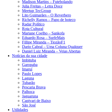
Madison Martins – Futebolando
Julia Freitas​ – Letra Doce
Meetup TecGroup
Lito Guimarães – O Reverbero
Richelly Ramos​ – Papo de boteco
Radar Político
Rota Cultural
Mariane Coelho – Sankofa
Eduardo Rosa​ – SurfeMais
Fillipe Miranda – TiozãoF1
Dario Cabral – Uma Coluna Qualquer
Daniel Luiz Miranda – Veias Abertas
Notícias da sua cidade
Imbituba
Garopaba
Imaruí
Paulo Lopes
Laguna
Tubarão
Pescaria Brava
Palhoça
Jaguaruna
Capivari de Baixo
São José
Utilidades