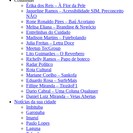
Colunistas
Érika dos Reis​ – À Flor da Pele
Jaqueline Ramos – Acessibilidade SIM. Preconceito
NÃO
Rone Ronaldo Pires – Baú Açoriano
Melisa Eliana – Branding & Negócio
Entrelinhas do Cuidado
Madison Martins – Futebolando
Julia Freitas​ – Letra Doce
Meetup TecGroup
Lito Guimarães – O Reverbero
Richelly Ramos​ – Papo de boteco
Radar Político
Rota Cultural
Mariane Coelho – Sankofa
Eduardo Rosa​ – SurfeMais
Fillipe Miranda – TiozãoF1
Dario Cabral – Uma Coluna Qualquer
Daniel Luiz Miranda – Veias Abertas
Notícias da sua cidade
Imbituba
Garopaba
Imaruí
Paulo Lopes
Laguna