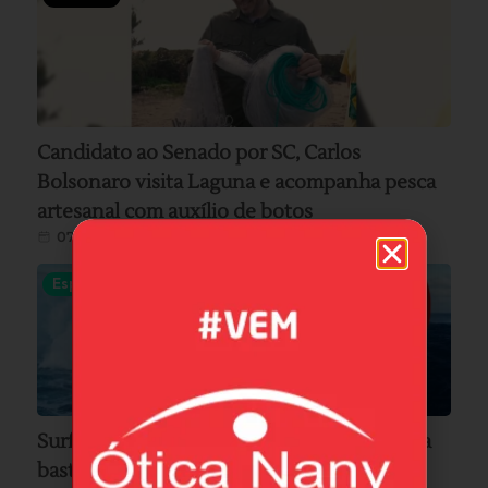
Candidato ao Senado por SC, Carlos
Bolsonaro visita Laguna e acompanha pesca
artesanal com auxílio de botos
07/08/2026
Esportes
Surfista de Garopaba Maya Carpinelli revela
bastidores de onda gigante em Teahupoo: