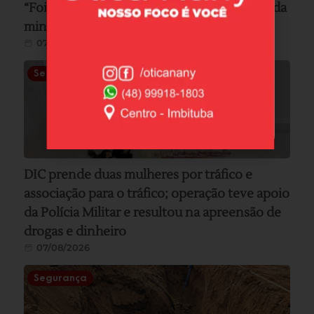
“Foi o momento mais assustador e incrível da
minha vida”
07/08/2026
Segurança
DIC prende duas mulheres por tráfico e
associação para o tráfico; operação teve apoio
da Polícia Militar e resultou na apreensão de
drogas e dinheiro
07/08/2026
Segurança